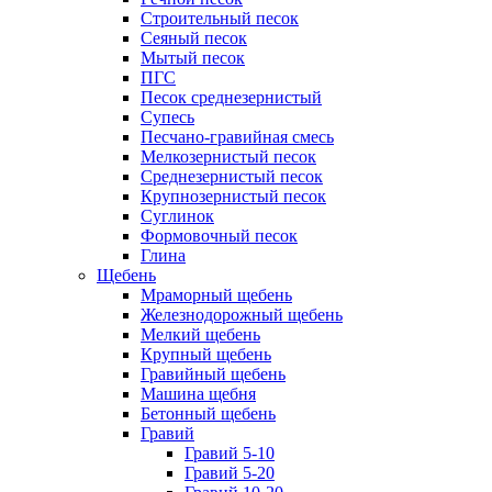
Строительный песок
Сеяный песок
Мытый песок
ПГС
Песок среднезернистый
Супесь
Песчано-гравийная смесь
Мелкозернистый песок
Среднезернистый песок
Крупнозернистый песок
Суглинок
Формовочный песок
Глина
Щебень
Мраморный щебень
Железнодорожный щебень
Мелкий щебень
Крупный щебень
Гравийный щебень
Машина щебня
Бетонный щебень
Гравий
Гравий 5-10
Гравий 5-20