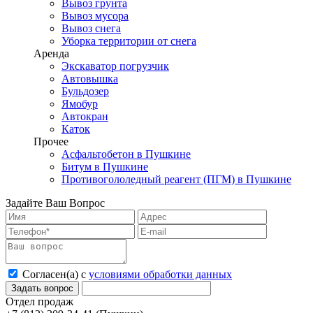
Вывоз грунта
Вывоз мусора
Вывоз снега
Уборка территории от снега
Аренда
Экскаватор погрузчик
Автовышка
Бульдозер
Ямобур
Автокран
Каток
Прочее
Асфальтобетон в Пушкине
Битум в Пушкине
Противогололедный реагент (ПГМ) в Пушкине
Задайте Ваш Вопрос
Согласен(а) с
условиями обработки данных
Отдел продаж