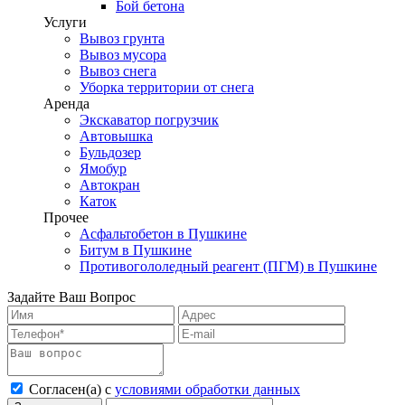
Бой бетона
Услуги
Вывоз грунта
Вывоз мусора
Вывоз снега
Уборка территории от снега
Аренда
Экскаватор погрузчик
Автовышка
Бульдозер
Ямобур
Автокран
Каток
Прочее
Асфальтобетон в Пушкине
Битум в Пушкине
Противогололедный реагент (ПГМ) в Пушкине
Задайте Ваш Вопрос
Согласен(а) с
условиями обработки данных