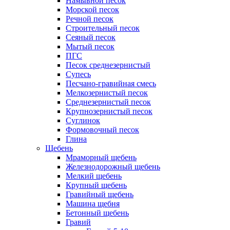
Намывной песок
Морской песок
Речной песок
Строительный песок
Сеяный песок
Мытый песок
ПГС
Песок среднезернистый
Супесь
Песчано-гравийная смесь
Мелкозернистый песок
Среднезернистый песок
Крупнозернистый песок
Суглинок
Формовочный песок
Глина
Щебень
Мраморный щебень
Железнодорожный щебень
Мелкий щебень
Крупный щебень
Гравийный щебень
Машина щебня
Бетонный щебень
Гравий