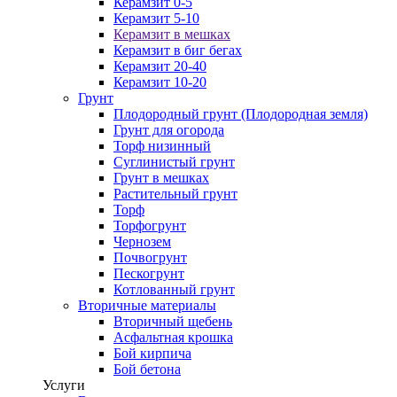
Керамзит 0-5
Керамзит 5-10
Керамзит в мешках
Керамзит в биг бегах
Керамзит 20-40
Керамзит 10-20
Грунт
Плодородный грунт (Плодородная земля)
Грунт для огорода
Торф низинный
Суглинистый грунт
Грунт в мешках
Растительный грунт
Торф
Торфогрунт
Чернозем
Почвогрунт
Пескогрунт
Котлованный грунт
Вторичные материалы
Вторичный щебень
Асфальтная крошка
Бой кирпича
Бой бетона
Услуги