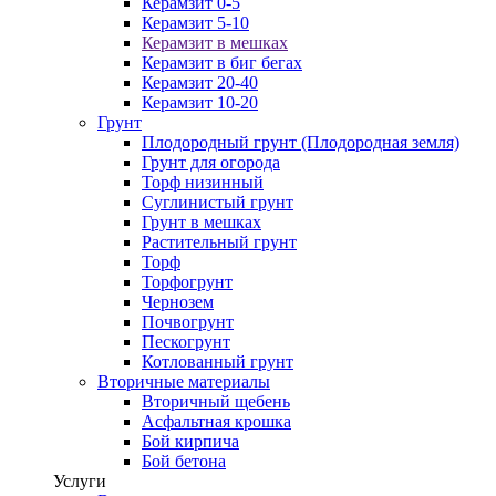
Керамзит 0-5
Керамзит 5-10
Керамзит в мешках
Керамзит в биг бегах
Керамзит 20-40
Керамзит 10-20
Грунт
Плодородный грунт (Плодородная земля)
Грунт для огорода
Торф низинный
Суглинистый грунт
Грунт в мешках
Растительный грунт
Торф
Торфогрунт
Чернозем
Почвогрунт
Пескогрунт
Котлованный грунт
Вторичные материалы
Вторичный щебень
Асфальтная крошка
Бой кирпича
Бой бетона
Услуги