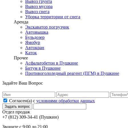
Вывоз грунта
Вывоз мусора
Вывоз снега
Уборка территории от снега
Аренда
Экскаватор погрузчик
Автовышка
Бульдозер
Ямобур
Автокран
Каток
Прочее
Асфальтобетон в Пушкине
Битум в Пушкине
Противогололедный реагент (ПГМ) в Пушкине
Задайте Ваш Вопрос
Согласен(а) с
условиями обработки данных
Отдел продаж
(Пушкин)
Звоните с 9:00 до 21:00