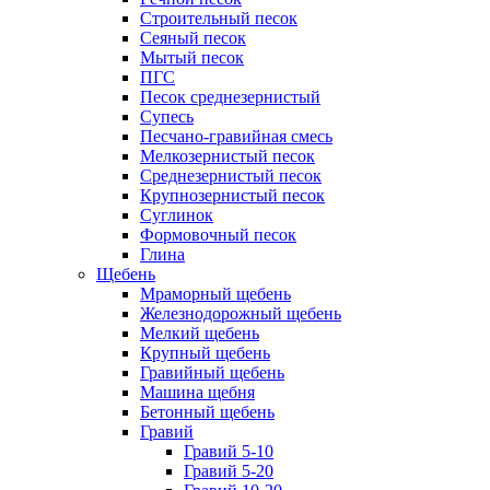
Строительный песок
Сеяный песок
Мытый песок
ПГС
Песок среднезернистый
Супесь
Песчано-гравийная смесь
Мелкозернистый песок
Среднезернистый песок
Крупнозернистый песок
Суглинок
Формовочный песок
Глина
Щебень
Мраморный щебень
Железнодорожный щебень
Мелкий щебень
Крупный щебень
Гравийный щебень
Машина щебня
Бетонный щебень
Гравий
Гравий 5-10
Гравий 5-20