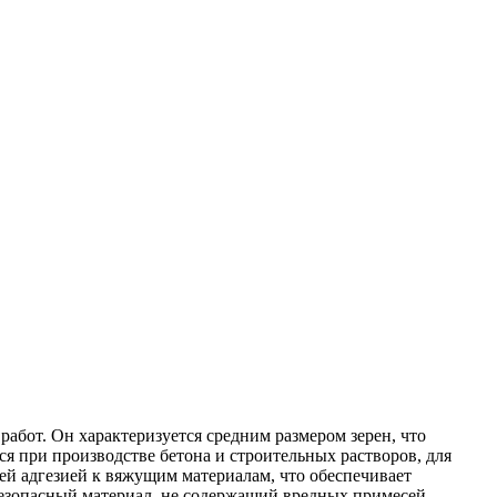
абот. Он характеризуется средним размером зерен, что
ся при производстве бетона и строительных растворов, для
ей адгезией к вяжущим материалам, что обеспечивает
езопасный материал, не содержащий вредных примесей.