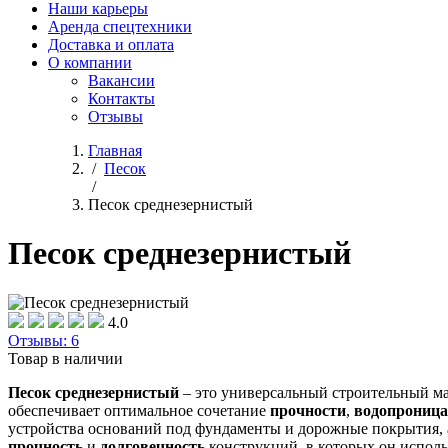
Наши карьеры
Аренда спецтехники
Доставка и оплата
О компании
Вакансии
Контакты
Отзывы
Главная
/
Песок
/
Песок среднезернистый
Песок среднезернистый
4.0
Отзывы: 6
Товар в наличии
Песок среднезернистый
– это универсальный строительный ма
обеспечивает оптимальное сочетание
прочности
,
водопроница
устройства оснований под фундаменты и дорожные покрытия, а
прочность
и
долговечность
конструкций, в которых он исполь