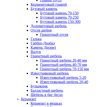
Гравий 10-20
Керамзитовый гравий
Бутовый камень
Бутовый камень 70-150
Бутовый камень 70-250
Бутовый камень 150-300
Доломитовый щебень
Отсев щебня
Гранитный отсев
Галька
Габбро-Диабаз
Камень Диорит
Валун
Гранитный щебень
Гранитный щебень 20-40 мм
Гранитный щебень 40-70 мм
Гранитный щебень 70-150 мм
Известняковый щебень
Известняковый щебень 5-20
Известняковый щебень 20-40
Булыжник
Балластный щебень
Щебень в биг бегах
Керамзит
Керамзит в мешках