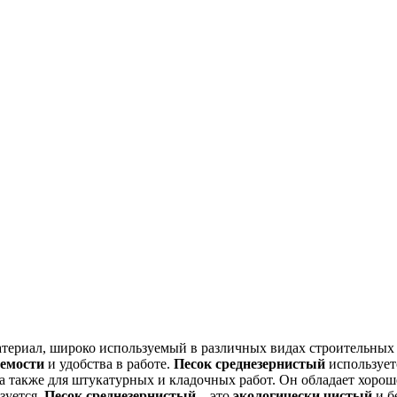
териал, широко используемый в различных видах строительных р
емости
и удобства в работе.
Песок среднезернистый
использует
 также для штукатурных и кладочных работ. Он обладает хорош
зуется.
Песок среднезернистый
– это
экологически чистый
и б