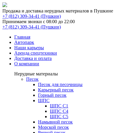
Продажа и доставка нерудных материалов в Пушкине
(Пушкин)
Принимаем звонки с 08:00 до 22:00
(Пушкин)
Главная
Автопарк
Наши карьеры
Аренда спецтехники
Доставка и оплата
О компании
Нерудные материалы
Песок
Песок для песочницы
Карьерный песок
Горный песок
ЩПС
ЩПС С1
ЩПС С4
ЩПС С5
Намывной песок
Морской песок
Речной песок